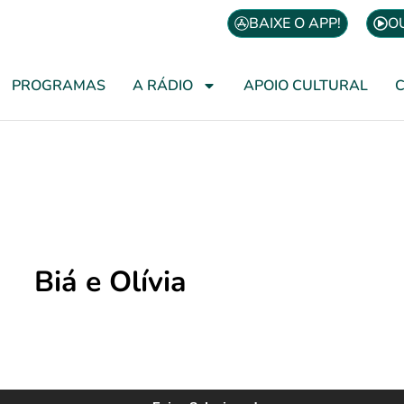
BAIXE O APP!
O
PROGRAMAS
A RÁDIO
APOIO CULTURAL
Biá e Olívia