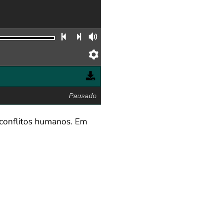
Faixa anterior
Próxima faixa
Volume
Preferências
Pausado
s conflitos humanos. Em