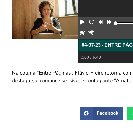
Reproduzir
Reiniciar
Retroceder
Avança
Devagar
Rápido
04-07-23 - ENTRE PÁ
0:00
/ 6:40
Na coluna “Entre Páginas”, Flávio Freire retorna co
destaque, o romance sensível e contagiante “A natu
Facebook