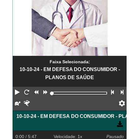
Faixa Selecionada:
10-10-24 - EM DEFESA DO CONSUMIDOR -
PLANOS DE SAÚDE
Reproduzir
Reiniciar
Retroceder
Avançar
Faixa an
Próx
Devagar
Rápido
Pref
10-10-24 - EM DEFESA DO CONSUMIDOR - PLANO
0:00
/ 5:47
Velocidade: 1x
Pausado