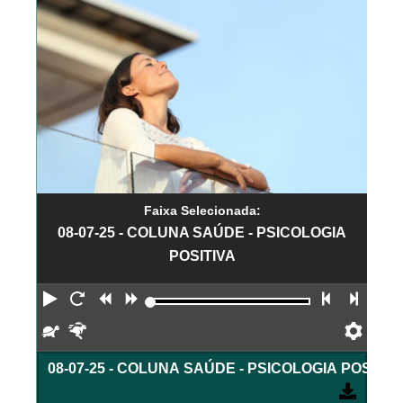
Faixa Selecionada:
08-07-25 - COLUNA SAÚDE - PSICOLOGIA
POSITIVA
Reproduzir
Reiniciar
Retroceder
Avançar
Faixa an
Próx
Devagar
Rápido
Pref
08-07-25 - COLUNA SAÚDE - PSICOLOGIA POSITIV