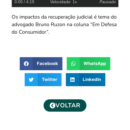
0:00
/ 4:19
Velocidade: 1x
Pausado
Os impactos da recuperação judicial é tema do
advogado Bruno Ruzon na coluna “Em Defesa
do Consumidor”.
Facebook
WhatsApp
Twitter
LinkedIn
VOLTAR