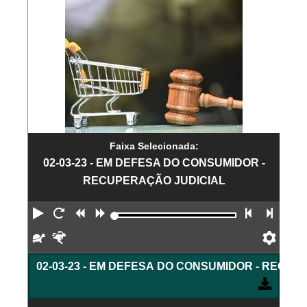
Faixa Selecionada:
02-03-23 - EM DEFESA DO CONSUMIDOR -
RECUPERAÇÃO JUDICIAL
Reproduzir
Reiniciar
Retroceder
Avançar
Faixa an
Próx
Devagar
Rápido
Pref
02-03-23 - EM DEFESA DO CONSUMIDOR - RECU