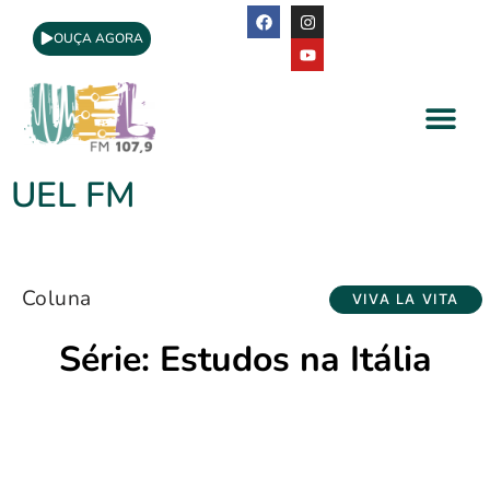
OUÇA AGORA
A Rádio
Apoio Cultural
UEL FM
Coluna
VIVA LA VITA
Série: Estudos na Itália