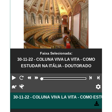
Faixa Selecionada:
30-11-22 - COLUNA VIVA LA VITA - COMO
ESTUDAR NA ITÁLIA - DOUTORADO
Reproduzir
Reiniciar
Retroceder
Avançar
Faixa an
Próx
Devagar
Rápido
Pref
30-11-22 - COLUNA VIVA LA VITA - COMO ESTUD