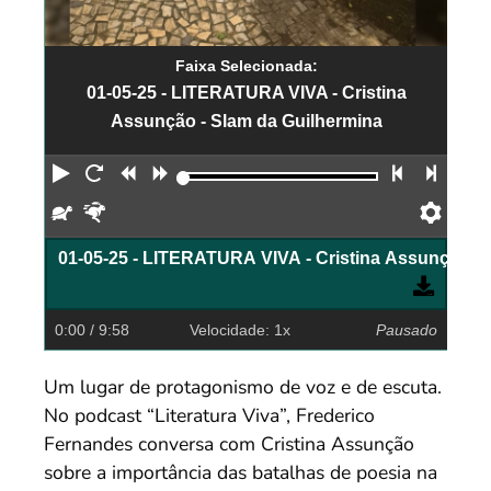
Faixa Selecionada:
01-05-25 - LITERATURA VIVA - Cristina
Assunção - Slam da Guilhermina
Reproduzir
Reiniciar
Retroceder
Avançar
Faixa an
Próx
Devagar
Rápido
Pref
01-05-25 - LITERATURA VIVA - Cristina Assunção - 
0:00
/ 9:58
Velocidade: 1x
Pausado
Um lugar de protagonismo de voz e de escuta.
No podcast “Literatura Viva”, Frederico
Fernandes conversa com Cristina Assunção
sobre a importância das batalhas de poesia na