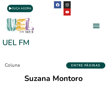
OUÇA AGORA
A Rádio
Apoio Cultural
UEL FM
Coluna
ENTRE PÁGINAS
Suzana Montoro