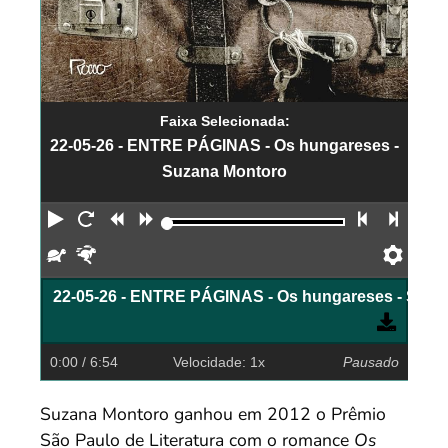
Faixa Selecionada:
22-05-26 - ENTRE PÁGINAS - Os hungareses -
Suzana Montoro
Reproduzir
Reiniciar
Retroceder
Avançar
Faixa an
Próx
Devagar
Rápido
Pref
22-05-26 - ENTRE PÁGINAS - Os hungareses - Suza
0:00
/ 6:54
Velocidade: 1x
Pausado
Suzana Montoro ganhou em 2012 o Prêmio
São Paulo de Literatura com o romance
Os