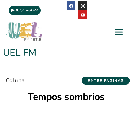
OUÇA AGORA
A Rádio
Apoio Cultural
UEL FM
Coluna
ENTRE PÁGINAS
Tempos sombrios