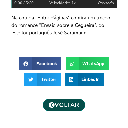
0:00
/ 5:20
Velocidade: 1x
Pausado
Na coluna “Entre Páginas” confira um trecho
do romance “Ensaio sobre a Cegueira”, do
escritor português José Saramago.
Facebook
WhatsApp
Twitter
LinkedIn
VOLTAR