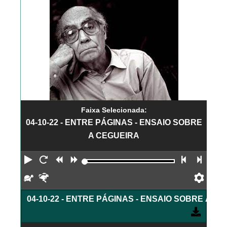
Faixa Selecionada:
04-10-22 - ENTRE PÁGINAS - ENSAIO SOBRE
A CEGUEIRA
Reproduzir
Reiniciar
Retroceder
Avançar
Faixa an
Próx
Devagar
Rápido
Pref
04-10-22 - ENTRE PÁGINAS - ENSAIO SOBRE A C