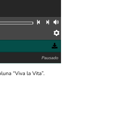
Faixa anterior
Próxima faixa
Volume
Preferências
Pausado
oluna “Viva la Vita”.