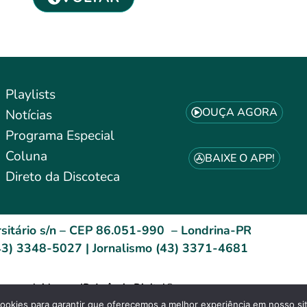
Playlists
OUÇA AGORA
Notícias
Programa Especial
Coluna
BAIXE O APP!
Direto da Discoteca
sitário s/n – CEP 86.051-990 – Londrina-PR
3) 3348-5027 | Jornalismo (43) 3371-4681
esenvolvido por: ID Agência Digital®
Site Acessível (WCAG)
okies para garantir que oferecemos a melhor experiência em nosso si