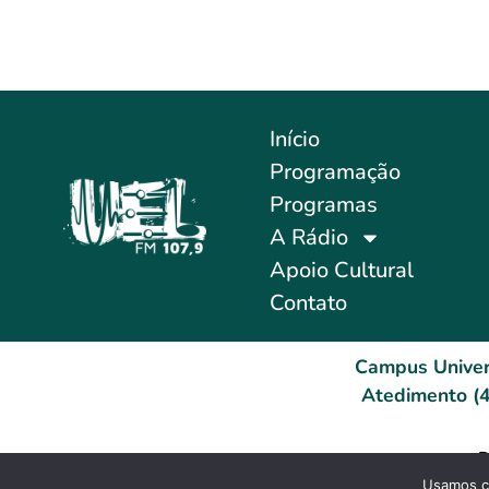
Início
Programação
Programas
A Rádio
Apoio Cultural
Contato
Campus Univer
Atedimento (4
D
Usamos co