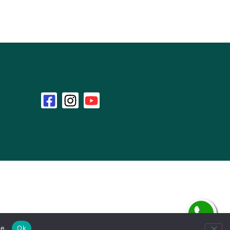
te.
Ok