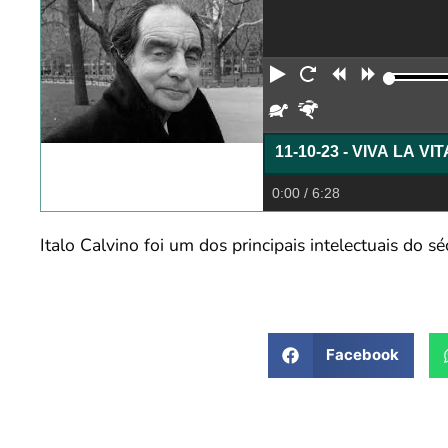
Reproduzir
Reiniciar
Retroceder
Avança
Devagar
Rápido
11-10-23 - VIVA LA VI
0:00
/ 6:28
Italo Calvino foi um dos principais intelectuais do s
Facebook