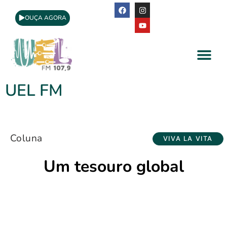
OUÇA AGORA
A Rádio
Apoio Cultural
UEL FM
Coluna
VIVA LA VITA
Um tesouro global