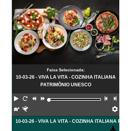
Faixa Selecionada:
10-03-26 - VIVA LA VITA - COZINHA ITALIANA
PATRIMÔNIO UNESCO
Reproduzir
Reiniciar
Retroceder
Avançar
Faixa an
Próx
Devagar
Rápido
Pref
10-03-26 - VIVA LA VITA - COZINHA ITALIANA PA