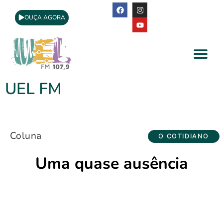
OUÇA AGORA
A Rádio
Apoio Cultural
UEL FM
Coluna
O COTIDIANO
Uma quase ausência