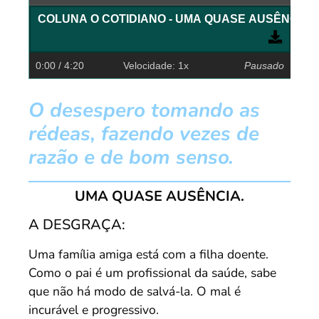
COLUNA O COTIDIANO - UMA QUASE AUSÊNCIA
0:00
/ 4:20
Velocidade: 1x
Pausado
O desespero tomando as
rédeas, fazendo vezes de
razão e de bom senso.
UMA QUASE AUSÊNCIA.
A DESGRAÇA:
Uma família amiga está com a filha doente.
Como o pai é um profissional da saúde, sabe
que não há modo de salvá-la. O mal é
incurável e progressivo.