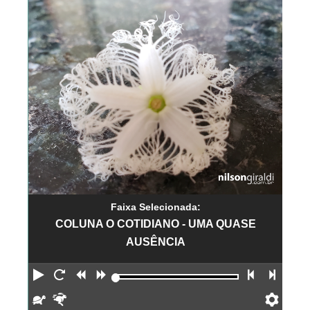
Faixa Selecionada:
COLUNA O COTIDIANO - UMA QUASE
AUSÊNCIA
Reproduzir
Reiniciar
Retroceder
Avançar
Faixa an
Próx
Devagar
Rápido
Pref