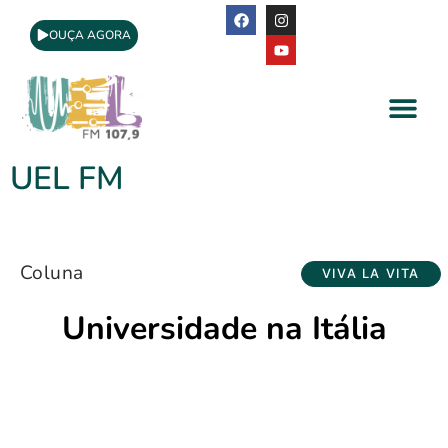
OUÇA AGORA
A Rádio
Apoio Cultural
UEL FM
Coluna
VIVA LA VITA
Universidade na Itália