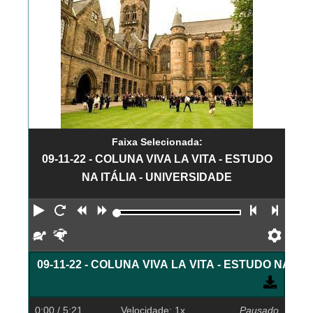
Faixa Selecionada:
09-11-22 - COLUNA VIVA LA VITA - ESTUDO
NA ITÁLIA - UNIVERSIDADE
Reproduzir
Reiniciar
Retroceder
Avançar
Faixa an
Próx
Devagar
Rápido
Pref
09-11-22 - COLUNA VIVA LA VITA - ESTUDO NA IT
0:00
/ 5:21
Velocidade: 1x
Pausado