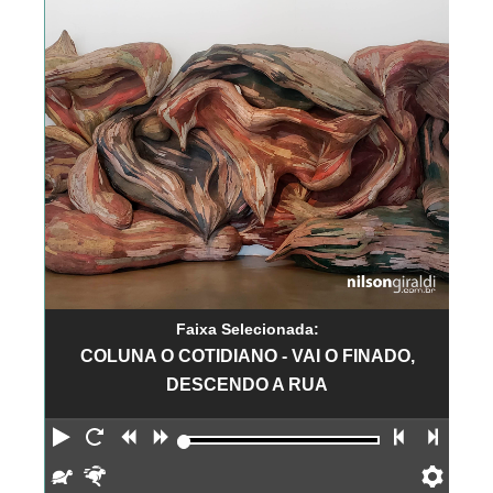
Faixa Selecionada:
COLUNA O COTIDIANO - VAI O FINADO,
DESCENDO A RUA
Reproduzir
Reiniciar
Retroceder
Avançar
Faixa an
Próx
Devagar
Rápido
Pref