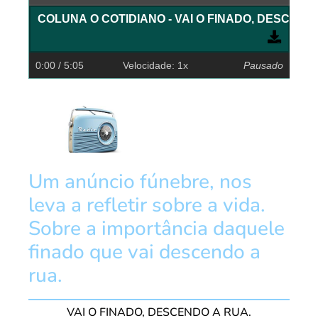
COLUNA O COTIDIANO - VAI O FINADO, DESCEND
0:00
/ 5:05
Velocidade: 1x
Pausado
Um anúncio fúnebre, nos
leva a refletir sobre a vida.
Sobre a importância daquele
finado que vai descendo a
rua.
VAI O FINADO, DESCENDO A RUA.