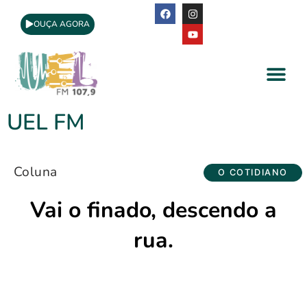
OUÇA AGORA
A Rádio
Apoio Cultural
UEL FM
Coluna
O COTIDIANO
Vai o finado, descendo a
rua.