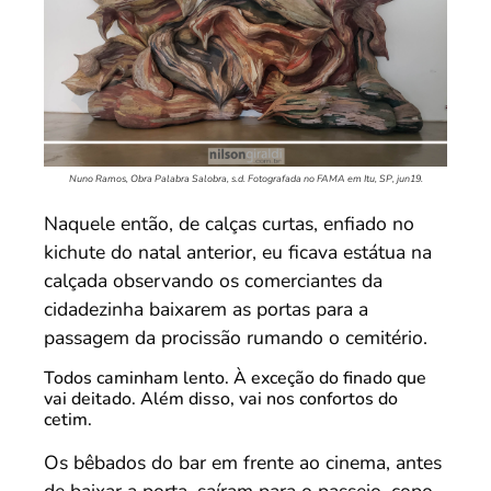
Nuno Ramos, Obra Palabra Salobra, s.d. Fotografada no FAMA em Itu, SP, jun19.
Naquele então, de calças curtas, enfiado no
kichute do natal anterior, eu ficava estátua na
calçada observando os comerciantes da
cidadezinha baixarem as portas para a
passagem da procissão rumando o cemitério.
Todos caminham lento. À exceção do finado que
vai deitado. Além disso, vai nos confortos do
cetim.
Os bêbados do bar em frente ao cinema, antes
de baixar a porta, saíram para o passeio, copo