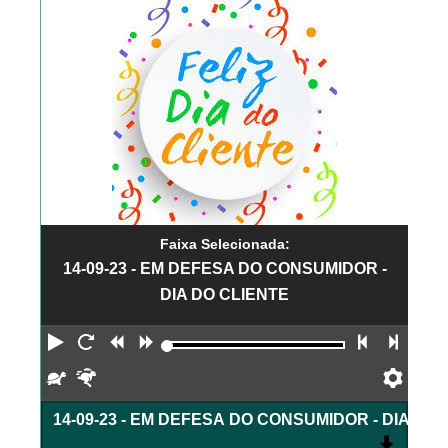
Faixa Selecionada:
14-09-23 - EM DEFESA DO CONSUMIDOR -
DIA DO CLIENTE
Reproduzir
Reiniciar
Retroceder
Avançar
Faixa an
Próx
Devagar
Rápido
Pref
14-09-23 - EM DEFESA DO CONSUMIDOR - DIA DO