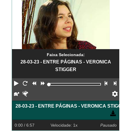
Faixa Selecionada:
28-03-23 - ENTRE PÁGINAS - VERONICA
STIGGER
Reproduzir
Reiniciar
Retroceder
Avançar
Faixa an
Próx
Devagar
Rápido
Pref
28-03-23 - ENTRE PÁGINAS - VERONICA STIGGER
0:00
/ 6:57
Velocidade: 1x
Pausado