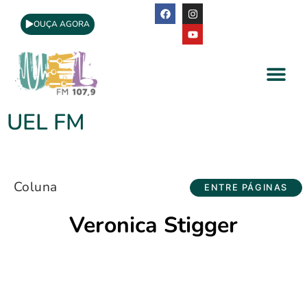
OUÇA AGORA
A Rádio
Apoio Cultural
UEL FM
Coluna
ENTRE PÁGINAS
Veronica Stigger