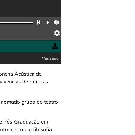
Faixa anterior
Próxima faixa
Volume
Preferências
Pausado
Concha Acústica de
vivências de rua e as
renomado grupo de teatro
 de Pós-Graduação em
tre cinema e filosofia.