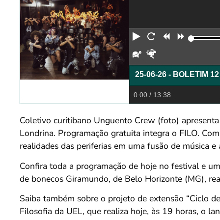
Reproduzir
Reiniciar
Retroceder
Avança
Devagar
Rápido
25-06-26 - BOLETIM 
0:00
/ 13:38
Coletivo curitibano Unguento Crew (foto) apresenta
Londrina. Programação gratuita integra o FILO. Com 
realidades das periferias em uma fusão de música e a
Confira toda a programação de hoje no festival e um
de bonecos Giramundo, de Belo Horizonte (MG), reali
Saiba também sobre o projeto de extensão “Ciclo d
Filosofia da UEL, que realiza hoje, às 19 horas, o l