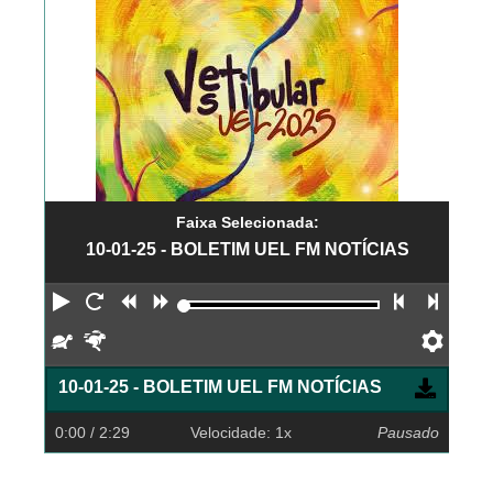
Faixa Selecionada:
10-01-25 - BOLETIM UEL FM NOTÍCIAS
Reproduzir
Reiniciar
Retroceder
Avançar
Faixa an
Próx
Devagar
Rápido
Pref
10-01-25 - BOLETIM UEL FM NOTÍCIAS
0:00
/ 2:29
Velocidade: 1x
Pausado