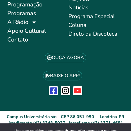
Programação
Notícias
Programas
Programa Especial
A Rádio
Coluna
Apoio Cultural
Direto da Discoteca
Contato
OUÇA AGORA
BAIXE O APP!
Campus Universitário s/n – CEP 86.051-990 – Londrina-PR
Atedimento (43) 3348-5027 | Jornalismo (43) 3371-4681
Usamos cookies para garantir que oferecemos a melhor