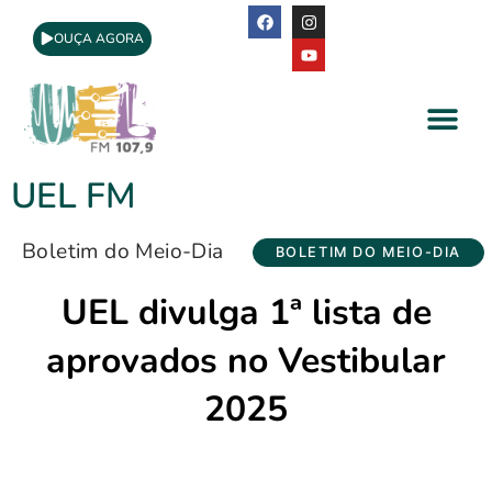
OUÇA AGORA
A Rádio
Apoio Cultural
UEL FM
Boletim do Meio-Dia
BOLETIM DO MEIO-DIA
UEL divulga 1ª lista de
aprovados no Vestibular
2025