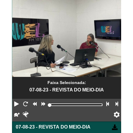
Faixa Selecionada:
07-08-23 - REVISTA DO MEIO-DIA
Reproduzir
Reiniciar
Retroceder
Avançar
Faixa an
Próx
Devagar
Rápido
Pref
07-08-23 - REVISTA DO MEIO-DIA