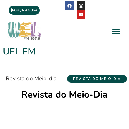
OUÇA AGORA
A Rádio
Apoio Cultural
UEL FM
Revista do Meio-dia
REVISTA DO MEIO-DIA
Revista do Meio-Dia