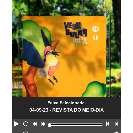
Faixa Selecionada:
04-09-23 - REVISTA DO MEIO-DIA
Reproduzir
Reiniciar
Retroceder
Avançar
Faixa an
Próx