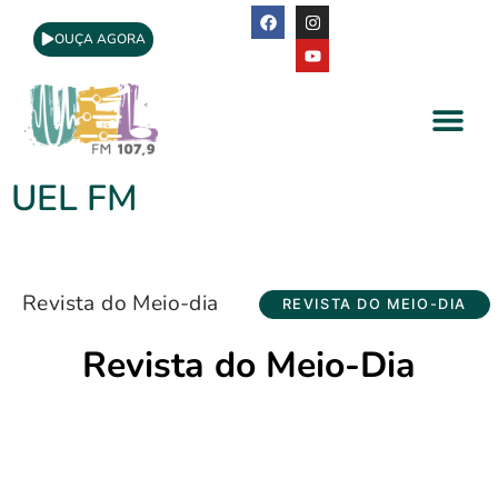
OUÇA AGORA
A Rádio
Apoio Cultural
UEL FM
Revista do Meio-dia
REVISTA DO MEIO-DIA
Revista do Meio-Dia