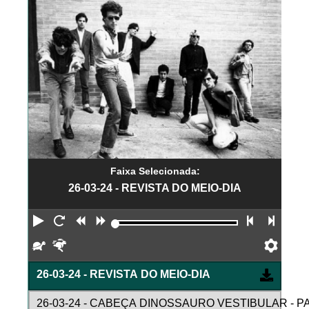
Faixa Selecionada:
26-03-24 - REVISTA DO MEIO-DIA
Reproduzir
Reiniciar
Retroceder
Avançar
Faixa an
Próx
Devagar
Rápido
Pref
26-03-24 - REVISTA DO MEIO-DIA
26-03-24 - CABEÇA DINOSSAURO VESTIBULAR - P