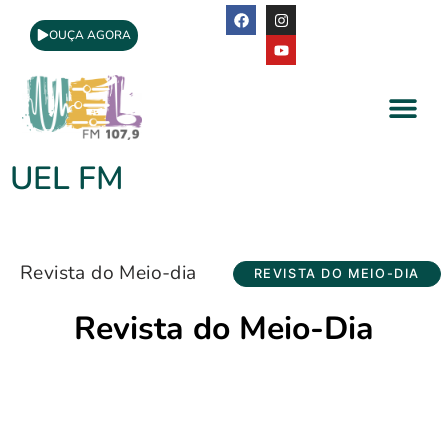
OUÇA AGORA
A Rádio
Apoio Cultural
UEL FM
Revista do Meio-dia
REVISTA DO MEIO-DIA
Revista do Meio-Dia