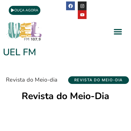
OUÇA AGORA
A Rádio
Apoio Cultural
UEL FM
Revista do Meio-dia
REVISTA DO MEIO-DIA
Revista do Meio-Dia