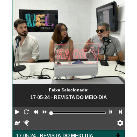
Faixa Selecionada:
17-05-24 - REVISTA DO MEIO-DIA
Reproduzir
Reiniciar
Retroceder
Avançar
Faixa an
Próx
Devagar
Rápido
Pref
17-05-24 - REVISTA DO MEIO-DIA