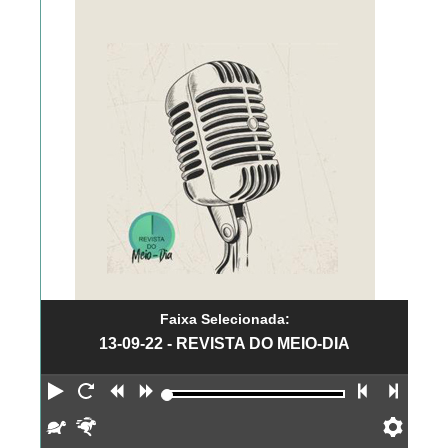
Faixa Selecionada:
13-09-22 - REVISTA DO MEIO-DIA
Reproduzir
Reiniciar
Retroceder
Avançar
Faixa an
Próx
Devagar
Rápido
Pref