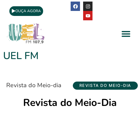
OUÇA AGORA
A Rádio
Apoio Cultural
UEL FM
Revista do Meio-dia
REVISTA DO MEIO-DIA
Revista do Meio-Dia