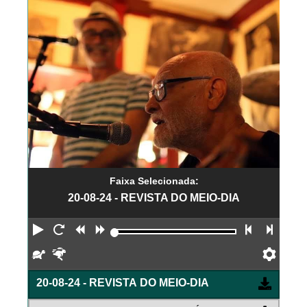
Faixa Selecionada:
20-08-24 - REVISTA DO MEIO-DIA
Reproduzir
Reiniciar
Retroceder
Avançar
Faixa an
Próx
Devagar
Rápido
Pref
20-08-24 - REVISTA DO MEIO-DIA