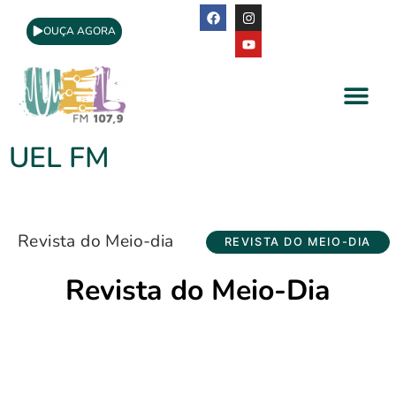
OUÇA AGORA
A Rádio
Apoio Cultural
UEL FM
Revista do Meio-dia
REVISTA DO MEIO-DIA
Revista do Meio-Dia