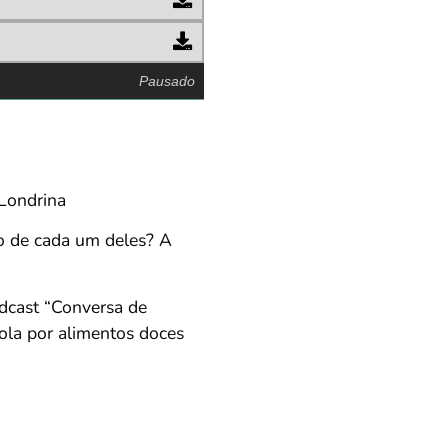
Pausado
-Londrina
co de cada um deles? A
dcast “Conversa de
rola por alimentos doces