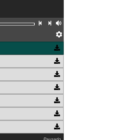
Faixa anterior
Próxima faixa
Volume
Preferências
Pausado