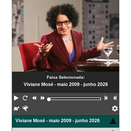
Faixa Selecionada:
Viviane Mosé - maio 2009 - junho 2026
Reproduzir
Reiniciar
Retroceder
Avançar
Faixa an
Próx
Devagar
Rápido
Pref
Viviane Mosé - maio 2009 - junho 2026