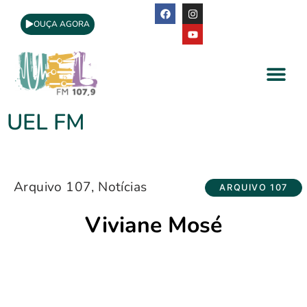
OUÇA AGORA
A Rádio
Apoio Cultural
UEL FM
Arquivo 107
,
Notícias
ARQUIVO 107
Viviane Mosé