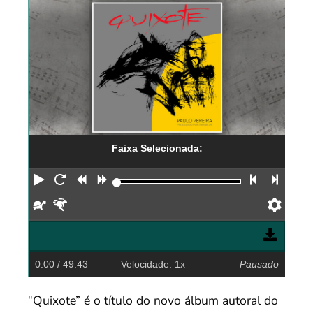
Faixa Selecionada:
Reproduzir
Reiniciar
Retroceder
Avançar
Faixa an
Próx
Devagar
Rápido
Pref
0:00
/ 49:43
Velocidade: 1x
Pausado
“Quixote” é o título do novo álbum autoral do