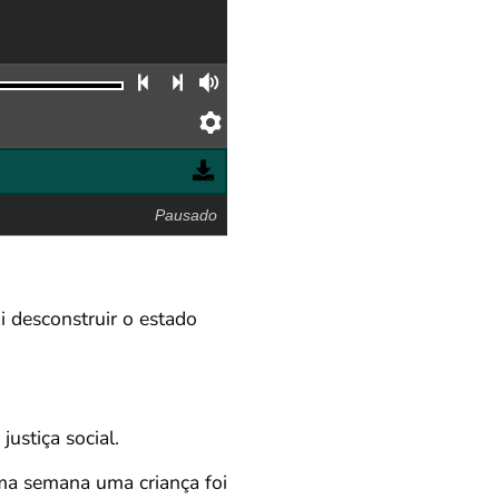
Faixa anterior
Próxima faixa
Volume
Preferências
Pausado
 desconstruir o estado
ustiça social.
ma semana uma criança foi