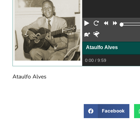
Reproduzir
Reiniciar
Retroceder
Avança
Devagar
Rápido
Ataulfo Alves
0:00
/ 9:59
Ataulfo Alves
Facebook