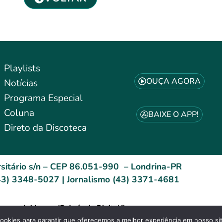
Playlists
OUÇA AGORA
Notícias
Programa Especial
Coluna
BAIXE O APP!
Direto da Discoteca
sitário s/n – CEP 86.051-990 – Londrina-PR
3) 3348-5027 | Jornalismo (43) 3371-4681
esenvolvido por: ID Agência Digital®
Site Acessível (WCAG)
okies para garantir que oferecemos a melhor experiência em nosso si