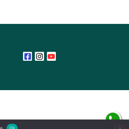
te.
Ok