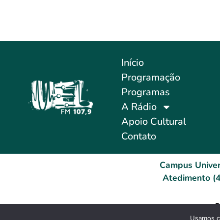
Início
Programação
Programas
A Rádio
Apoio Cultural
Contato
Campus Univer
Atedimento (4
D
Usamos co