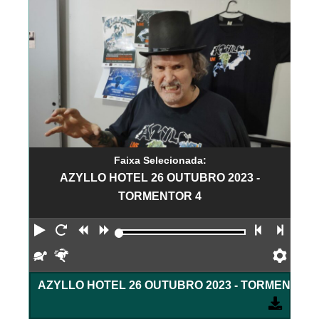
Faixa Selecionada:
AZYLLO HOTEL 26 OUTUBRO 2023 -
TORMENTOR 4
Reproduzir
Reiniciar
Retroceder
Avançar
Faixa an
Próx
Devagar
Rápido
Pref
AZYLLO HO