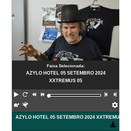
Faixa Selecionada:
AZYLO HOTEL 05 SETEMBRO 2024
XXTREMUS 05
Reproduzir
Reiniciar
Retroceder
Avançar
Faixa an
Próx
Devagar
Rápido
Pref
AZYLO HOTEL 05 SETEMBRO 2024 XXTREMUS 05