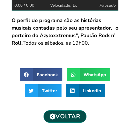
0:00
/ 0:00
Velocidade: 1x
Pausado
O perfil do programa são as histórias
musicais contadas pelo seu apresentador, “o
porteiro do Azyloxxtremus”, Paulão Rock n’
Roll.
Todos os sábados, às 19h00.
Facebook
WhatsApp
Twitter
LinkedIn
VOLTAR