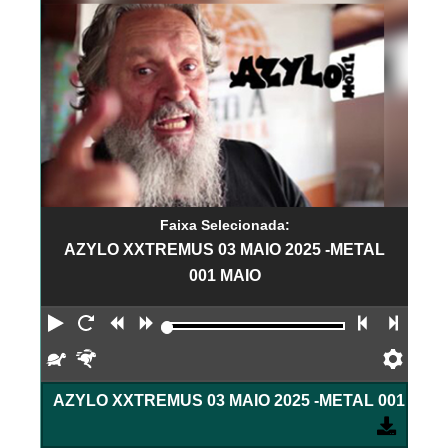
Faixa Selecionada:
AZYLO XXTREMUS 03 MAIO 2025 -METAL
001 MAIO
Reproduzir
Reiniciar
Retroceder
Avançar
Faixa an
Próx
Devagar
Rápido
Pref
AZYLO XXTREMUS 03 MAIO 2025 -METAL 001 M