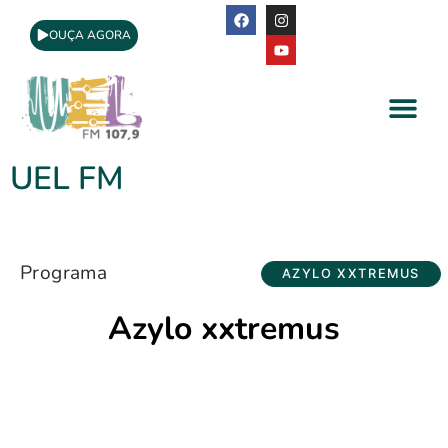
OUÇA AGORA
A Rádio
Apoio Cultural
UEL FM
Programa
AZYLO XXTREMUS
Azylo xxtremus