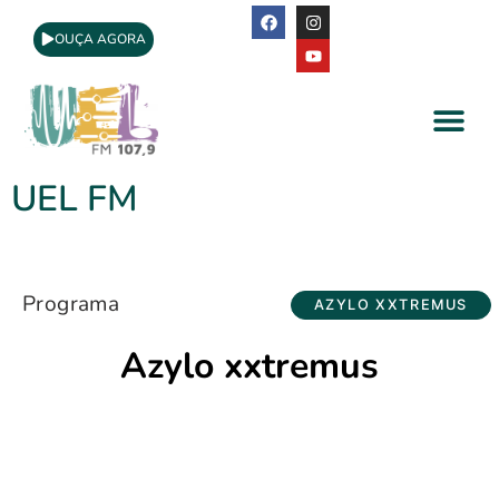
OUÇA AGORA
A Rádio
Apoio Cultural
UEL FM
Programa
AZYLO XXTREMUS
Azylo xxtremus