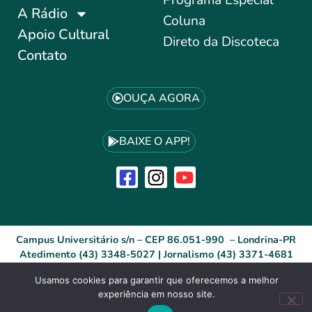
A Rádio
Coluna
Apoio Cultural
Direto da Discoteca
Contato
OUÇA AGORA
BAIXE O APP!
Campus Universitário s/n – CEP 86.051-990 – Londrina-PR
Atedimento (43) 3348-5027 | Jornalismo (43) 3371-4681
Usamos cookies para garantir que oferecemos a melhor
Desenvolvido por: ID Agência Digital®
experiência em nosso site.
Site Acessível (WCAG)