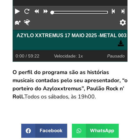
Reproduzir
Reiniciar
Retroceder
Avançar
Faixa an
Próx
Devagar
Rápido
Pref
AZYLO XXTREMUS 17 MAIO 2025 -METAL 003 M
0:00
/ 59:22
Velocidade: 1x
Pausado
O perfil do programa são as histórias
musicais contadas pelo seu apresentador, “o
porteiro do Azyloxxtremus”, Paulão Rock n’
Roll.
Todos os sábados, às 19h00.
Facebook
WhatsApp