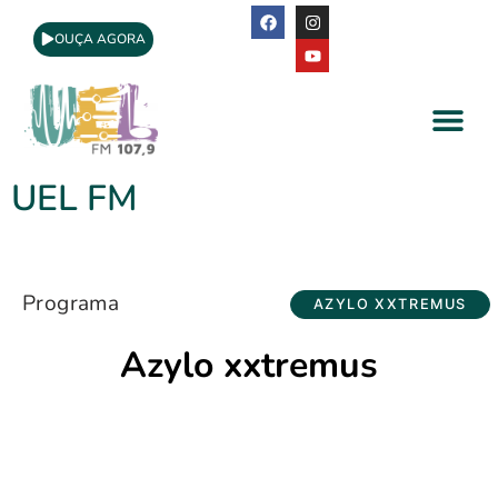
OUÇA AGORA
A Rádio
Apoio Cultural
UEL FM
Programa
AZYLO XXTREMUS
Azylo xxtremus