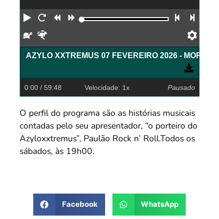
Reproduzir
Reiniciar
Retroceder
Avançar
Faixa an
Próx
Devagar
Rápido
Pref
0:00
/ 59:48
Velocidade: 1x
Pausado
O perfil do programa são as histórias musicais
contadas pelo seu apresentador, “o porteiro do
Azyloxxtremus”, Paulão Rock n’ Roll.Todos os
sábados, às 19h00.
Facebook
WhatsApp