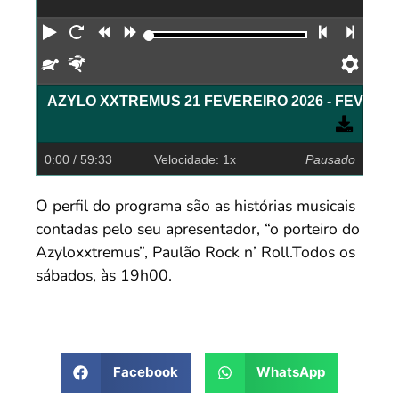
Reproduzir
Reiniciar
Retroceder
Avançar
Faixa an
Próx
Devagar
Rápido
Pref
AZYLO XXTREMUS 21 FEVEREIRO 20
0:00
/ 59:33
Velocidade: 1x
Pausado
O perfil do programa são as histórias musicais
contadas pelo seu apresentador, “o porteiro do
Azyloxxtremus”, Paulão Rock n’ Roll.Todos os
sábados, às 19h00.
Facebook
WhatsApp