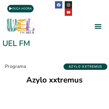
OUÇA AGORA
A Rádio
Apoio Cultural
UEL FM
Programa
AZYLO XXTREMUS
Azylo xxtremus