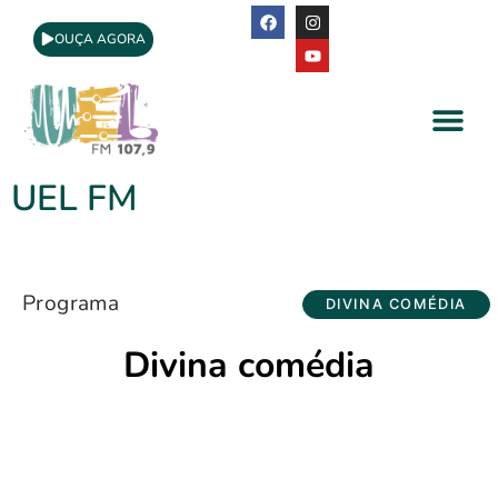
OUÇA AGORA
A Rádio
Apoio Cultural
UEL FM
Programa
DIVINA COMÉDIA
Divina comédia