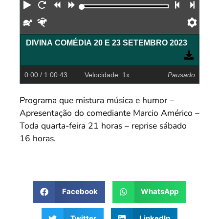
Reproduzir
Reiniciar
Retroceder
Avançar
Faixa an
Próx
Devagar
Rápido
Pref
DIVINA COMÉDIA 20 E 23 SETEMBRO 2023
0:00
/ 1:00:43
Velocidade: 1x
Pausado
Programa que mistura música e humor –
Apresentação do comediante Marcio Américo –
Toda quarta-feira 21 horas – reprise sábado
16 horas.
Facebook
WhatsApp
Twitter
LinkedIn