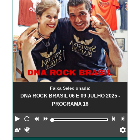
Faixa Selecionada:
DNA ROCK BRASIL 06 E 09 JULHO 2025 -
PROGRAMA 18
Reproduzir
Reiniciar
Retroceder
Avançar
Faixa an
Próx
Devagar
Rápido
Pref