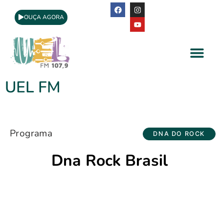
OUÇA AGORA
A Rádio
Apoio Cultural
UEL FM
Programa
DNA DO ROCK
Dna Rock Brasil