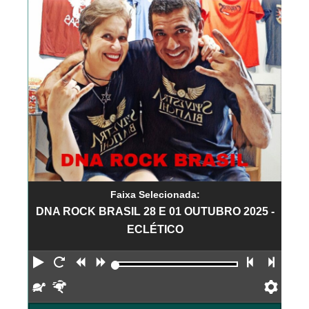
Faixa Selecionada:
DNA ROCK BRASIL 28 E 01 OUTUBRO 2025 -
ECLÉTICO
Reproduzir
Reiniciar
Retroceder
Avançar
Faixa an
Próx
Devagar
Rápido
Pref