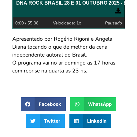
DNA ROCK BRASIL 28 E 01 OUT
0:00
/ 55:38
Velocidade: 1x
Pausado
Apresentado por Rogério Rigoni e Angela
Diana tocando o que de melhor da cena
independente autoral do Brasil.
O programa vai no ar domingo as 17 horas
com reprise na quarta as 23 hs.
Facebook
WhatsApp
Twitter
LinkedIn