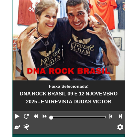
Faixa Selecionada:
DNA ROCK BRASIL 09 E 12 NJOVEMBRO
2025 - ENTREVISTA DUDAS VICTOR
Reproduzir
Reiniciar
Retroceder
Avançar
Faixa an
Próx
Devagar
Rápido
Pref