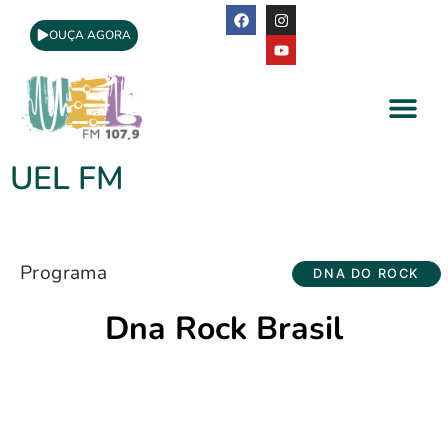
OUÇA AGORA
A Rádio
Apoio Cultural
UEL FM
Programa
DNA DO ROCK
Dna Rock Brasil