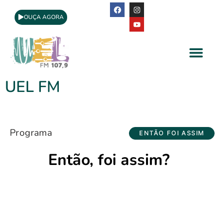
OUÇA AGORA
A Rádio
Apoio Cultural
UEL FM
Programa
ENTÃO FOI ASSIM
Então, foi assim?