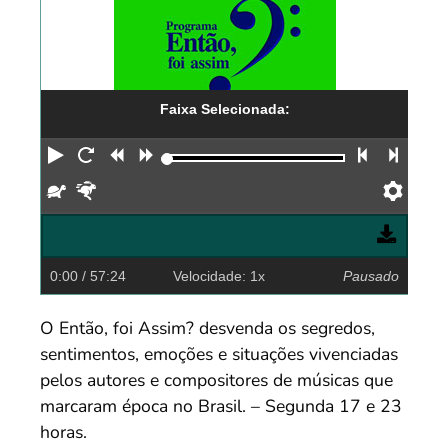
Faixa Selecionada:
Reproduzir
Reiniciar
Retroceder
Avançar
Faixa an
Próx
Devagar
Rápido
Pref
0:00
/ 57:24
Velocidade: 1x
Pausado
O Então, foi Assim? desvenda os segredos,
sentimentos, emoções e situações vivenciadas
pelos autores e compositores de músicas que
marcaram época no Brasil. – Segunda 17 e 23
horas.