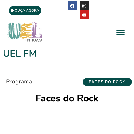
OUÇA AGORA
A Rádio
Apoio Cultural
UEL FM
Programa
FACES DO ROCK
Faces do Rock