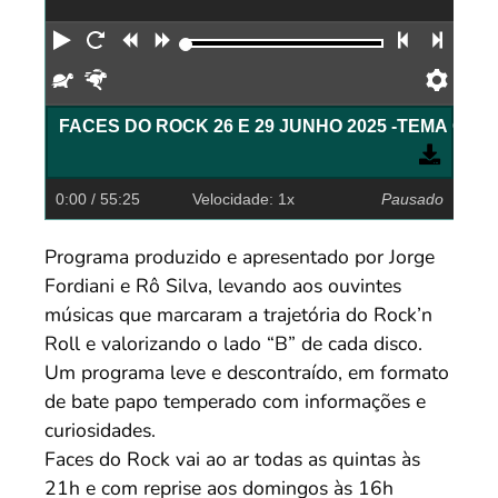
Reproduzir
Reiniciar
Retroceder
Avançar
Faixa an
Próx
Devagar
Rápido
Pref
FACES DO ROCK 26 E 29 JUN
0:00
/ 55:25
Velocidade: 1x
Pausado
Programa produzido e apresentado por Jorge
Fordiani e Rô Silva, levando aos ouvintes
músicas que marcaram a trajetória do Rock’n
Roll e valorizando o lado “B” de cada disco.
Um programa leve e descontraído, em formato
de bate papo temperado com informações e
curiosidades.
Faces do Rock vai ao ar todas as quintas às
21h e com reprise aos domingos às 16h