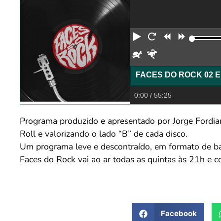
Reproduzir
Reiniciar
Retroceder
Avança
Devagar
Rápido
0:00
/ 55:25
Programa produzido e apresentado por Jorge Fordian
Roll e valorizando o lado “B” de cada disco.
Um programa leve e descontraído, em formato de b
Faces do Rock vai ao ar todas as quintas às 21h e 
Facebook