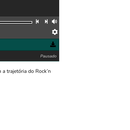
Faixa anterior
Próxima faixa
Volume
Preferências
Pausado
a trajetória do Rock’n