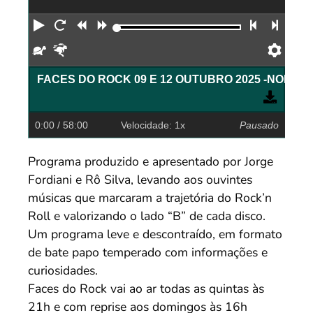
Reproduzir
Reiniciar
Retroceder
Avançar
Faixa an
Próx
Devagar
Rápido
Pref
FACES DO ROCK 09 E 12 
0:00
/ 58:00
Velocidade: 1x
Pausado
Programa produzido e apresentado por Jorge
Fordiani e Rô Silva, levando aos ouvintes
músicas que marcaram a trajetória do Rock’n
Roll e valorizando o lado “B” de cada disco.
Um programa leve e descontraído, em formato
de bate papo temperado com informações e
curiosidades.
Faces do Rock vai ao ar todas as quintas às
21h e com reprise aos domingos às 16h