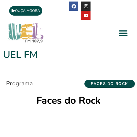
OUÇA AGORA
A Rádio
Apoio Cultural
UEL FM
Programa
FACES DO ROCK
Faces do Rock