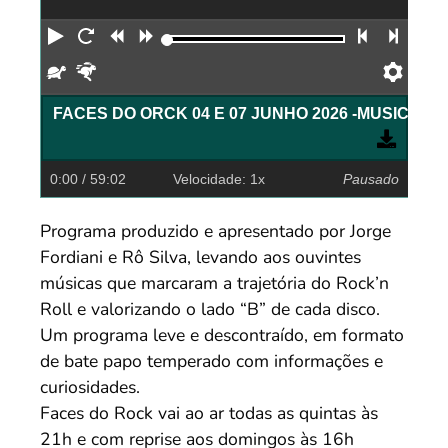
Reproduzir
Reiniciar
Retroceder
Avançar
Faixa an
Próx
Devagar
Rápido
Pref
FACES DO ORCK 04 E 07 JUNHO
0:00
/ 59:02
Velocidade: 1x
Pausado
Programa produzido e apresentado por Jorge
Fordiani e Rô Silva, levando aos ouvintes
músicas que marcaram a trajetória do Rock’n
Roll e valorizando o lado “B” de cada disco.
Um programa leve e descontraído, em formato
de bate papo temperado com informações e
curiosidades.
Faces do Rock vai ao ar todas as quintas às
21h e com reprise aos domingos às 16h