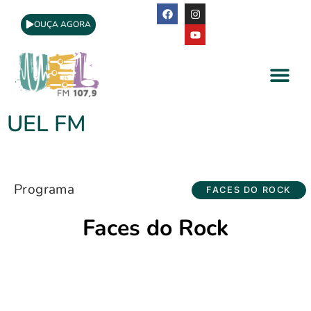
OUÇA AGORA
A Rádio
Apoio Cultural
UEL FM
Programa
FACES DO ROCK
Faces do Rock