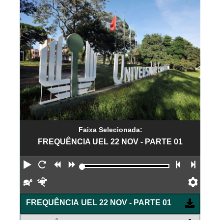
Faixa Selecionada:
FREQUÊNCIA UEL 22 NOV - PARTE 01
Reproduzir
Reiniciar
Retroceder
Avançar
Faixa an
Próx
Devagar
Rápido
Pref
FREQUÊNCIA UEL 22 NOV - PARTE 01