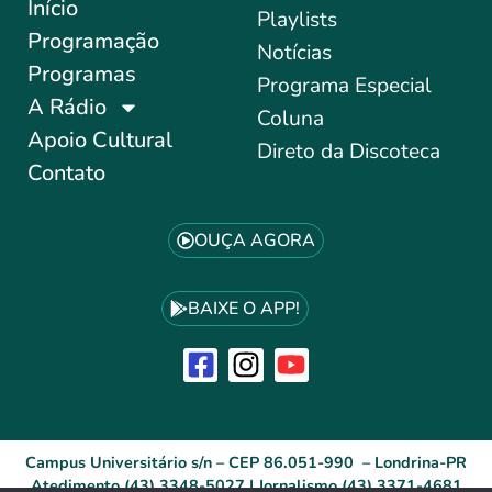
Início
Playlists
Programação
Notícias
Programas
Programa Especial
A Rádio
Coluna
Apoio Cultural
Direto da Discoteca
Contato
OUÇA AGORA
BAIXE O APP!
Campus Universitário s/n – CEP 86.051-990 – Londrina-PR
Atedimento (43) 3348-5027 | Jornalismo (43) 3371-4681