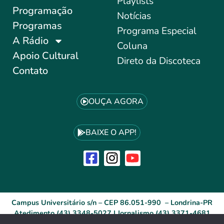
Playlists
Programação
Notícias
Programas
Programa Especial
A Rádio
Coluna
Apoio Cultural
Direto da Discoteca
Contato
OUÇA AGORA
BAIXE O APP!
Campus Universitário s/n – CEP 86.051-990 – Londrina-PR
Atedimento (43) 3348-5027 | Jornalismo (43) 3371-4681