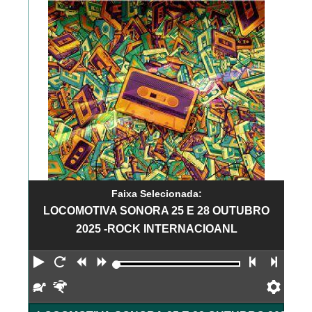
Faixa Selecionada:
LOCOMOTIVA SONORA 25 E 28 OUTUBRO
2025 -ROCK INTERNACIOANL
Reproduzir
Reiniciar
Retroceder
Avançar
Faixa an
Próx
Devagar
Rápido
Pref