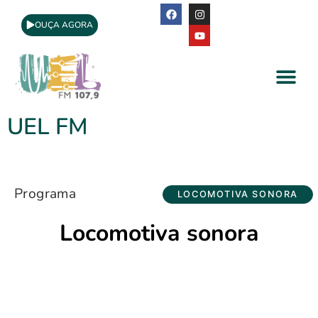
OUÇA AGORA
A Rádio
Apoio Cultural
UEL FM
Programa
LOCOMOTIVA SONORA
Locomotiva sonora