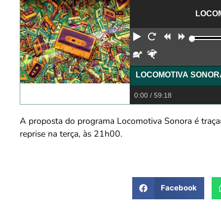
LOCOM
Reproduzir
Reiniciar
Retroceder
Avança
Devagar
Rápido
0:00
/ 59:18
A proposta do programa Locomotiva Sonora é traçar
reprise na terça, às 21h00.
Facebook