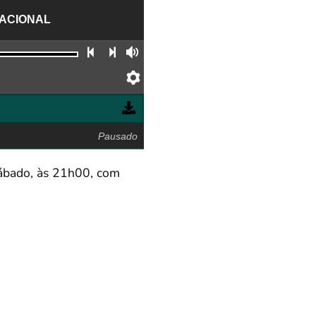
NACIONAL
Faixa anterior
Próxima faixa
Volume
Preferências
Pausado
Sábado, às 21h00, com