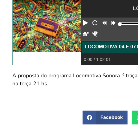
L
Reproduzir
Reiniciar
Retroceder
Avança
Devagar
Rápido
0:00
/ 1:02:01
A proposta do programa Locomotiva Sonora é traçar
na terça 21 hs.
Facebook