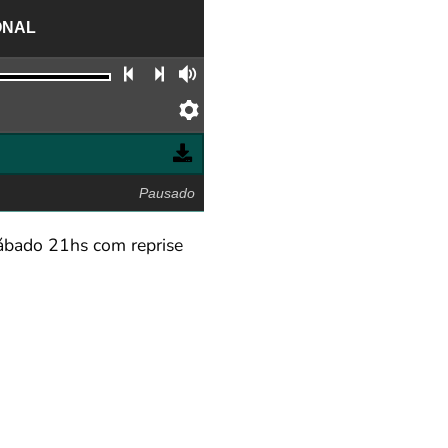
ONAL
Faixa anterior
Próxima faixa
Volume
Preferências
Pausado
Sábado 21hs com reprise