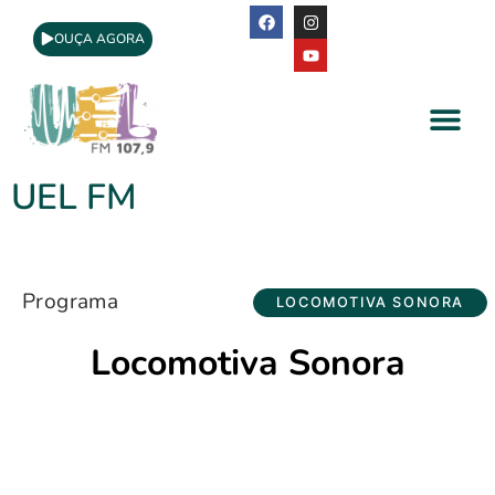
OUÇA AGORA
A Rádio
Apoio Cultural
UEL FM
Programa
LOCOMOTIVA SONORA
Locomotiva Sonora